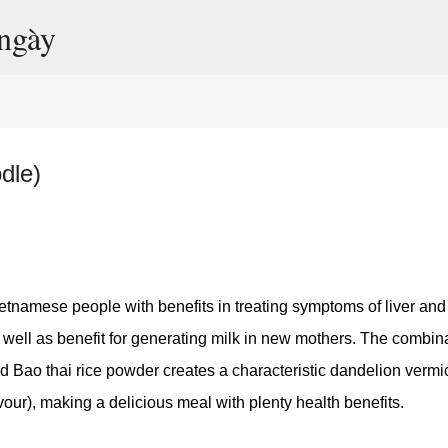
ngày
Chuyển đến nội dung chính
dle)
ietnamese people with benefits in treating symptoms of liver and
 well as benefit for generating milk in new mothers. The combin
d Bao thai rice powder creates a characteristic dandelion vermic
vour), making a delicious meal with plenty health benefits.