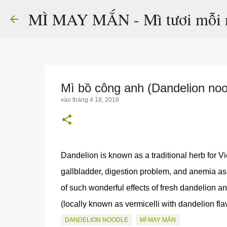
MÌ MAY MẮN - Mì tươi mỗi 
Mì bồ công anh (Dandelion noo
vào
tháng 4 18, 2018
Dandelion is known as a traditional herb for V
gallbladder, digestion problem, and anemia as
of such wonderful effects of fresh dandelion an
(locally known as vermicelli with dandelion fla
DANDELION NOODLE
MÌ MAY MẮN