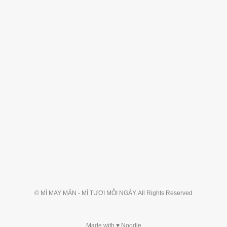
© MÌ MAY MẮN - MÌ TƯƠI MỖI NGÀY. All Rights Reserved
Made with ♥ Noodle